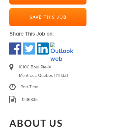
SAVE THIS JOB
Share This Job on:
10100 Boul Pie-IX
Montreal, Quebec H1H3Z1
Part-Time
R236835
ABOUT US